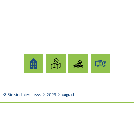
Sie sind hier:
news
2025
august
august