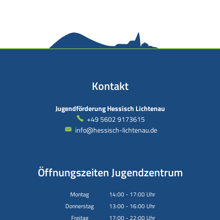
Kontakt
Jugendförderung Hessisch Lichtenau
+49 5602 9173615
info@hessisch-lichtenau.de
Öffnungszeiten Jugendzentrum
Montag
14:00
-
17:00
Uhr
Von 14:00 bis 17:00 Uhr
Donnerstag
13:00
-
16:00
Uhr
Von 13:00 bis 16:00 Uhr
Freitag
17:00
-
22:00
Uhr